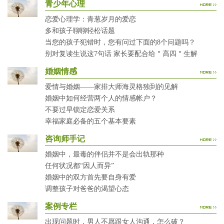
青少年心理
恋爱心理学：青葱岁月的爱恋
多和孩子聊聊轻松话题
当您的孩子犯错时，您有问过下面的8个问题吗？
别对复读生说这7句话 家长要配合给＂高四＂生解
婚姻情感
爱情与婚姻——家排大师海灵格独到的见解
婚姻中如何经营两个人的情感帐户？
不要过早锁定恋爱关系
幸福家庭必备的五个基本要素
咨询师手记
婚姻中，最毒的伴侣并不是会出轨那种
任何状况都“因人而异”
婚姻中的双方首先要自身有爱
调整孩子对爸爸的渴望心态
案例专栏
出现问题时，男人不愿跟女人沟通，怎么破？