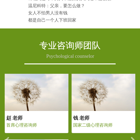
温尼科特：父亲，要怎么做？
女人不怕男人没有钱
都是自己一个人下班回家
专业咨询师团队
Psychological counselor
Previous
Ne
钱 老师
赵 老师
国家二级心理咨询师
首席心理咨询师