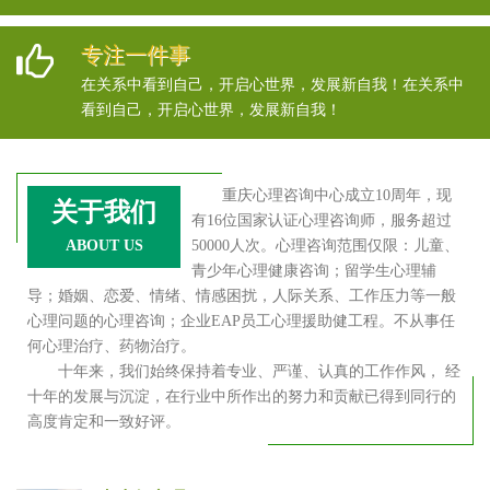
专注一件事
在关系中看到自己，开启心世界，发展新自我！在关系中
看到自己，开启心世界，发展新自我！
重庆心理咨询中心成立10周年，现
关于我们
有16位国家认证心理咨询师，服务超过
ABOUT US
50000人次。心理咨询范围仅限：儿童、
青少年心理健康咨询；留学生心理辅
导；婚姻、恋爱、情绪、情感困扰，人际关系、工作压力等一般
心理问题的心理咨询；企业EAP员工心理援助健工程。不从事任
何心理治疗、药物治疗。
十年来，我们始终保持着专业、严谨、认真的工作作风， 经
十年的发展与沉淀，在行业中所作出的努力和贡献已得到同行的
高度肯定和一致好评。