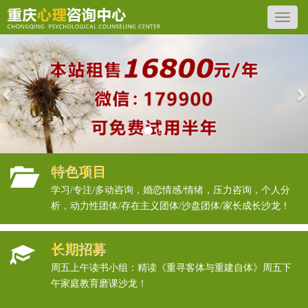
Previous
N
特色项目
学习/专注/多动咨询，婚恋情感/情绪，压力咨询，个人分
析，动力性团体/存在主义团体/沙盘团体/家长成长沙龙！
长期招募
周五上午读书小组：精读《重寻客体与重建自体》周五下
午家庭教育磨课沙龙！