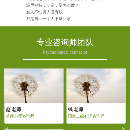
温尼科特：父亲，要怎么做？
女人不怕男人没有钱
都是自己一个人下班回家
专业咨询师团队
Psychological counselor
Previous
Ne
老师
赵 老师
钱 老师
二级心理咨询师
首席心理咨询师
国家二级