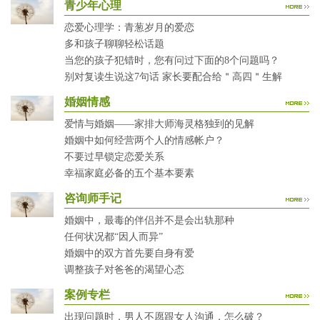
青少年心理
恋爱心理学：青葱岁月的爱恋
多和孩子聊聊轻松话题
当您的孩子犯错时，您有问过下面的8个问题吗？
别对复读生说这7句话 家长要配合给＂高四＂生解
婚姻情感
爱情与婚姻——家排大师海灵格独到的见解
婚姻中如何经营两个人的情感帐户？
不要过早锁定恋爱关系
幸福家庭必备的五个基本要素
咨询师手记
婚姻中，最毒的伴侣并不是会出轨那种
任何状况都“因人而异”
婚姻中的双方首先要自身有爱
调整孩子对爸爸的渴望心态
案例专栏
出现问题时，男人不愿跟女人沟通，怎么破？