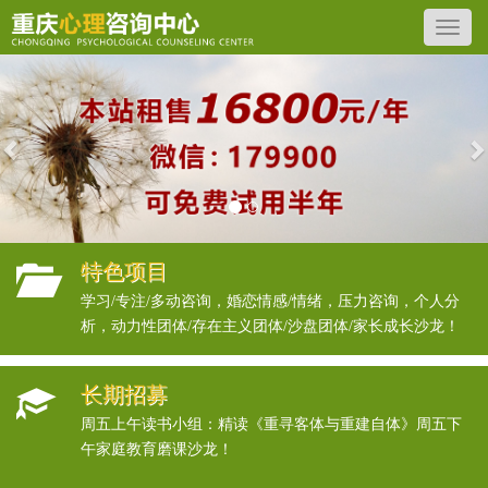
Previous
N
特色项目
学习/专注/多动咨询，婚恋情感/情绪，压力咨询，个人分
析，动力性团体/存在主义团体/沙盘团体/家长成长沙龙！
长期招募
周五上午读书小组：精读《重寻客体与重建自体》周五下
午家庭教育磨课沙龙！