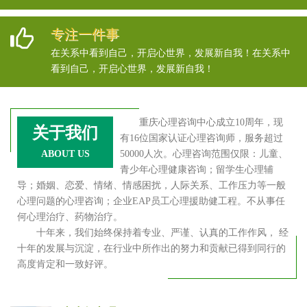
专注一件事
在关系中看到自己，开启心世界，发展新自我！在关系中
看到自己，开启心世界，发展新自我！
重庆心理咨询中心成立10周年，现
关于我们
有16位国家认证心理咨询师，服务超过
ABOUT US
50000人次。心理咨询范围仅限：儿童、
青少年心理健康咨询；留学生心理辅
导；婚姻、恋爱、情绪、情感困扰，人际关系、工作压力等一般
心理问题的心理咨询；企业EAP员工心理援助健工程。不从事任
何心理治疗、药物治疗。
十年来，我们始终保持着专业、严谨、认真的工作作风， 经
十年的发展与沉淀，在行业中所作出的努力和贡献已得到同行的
高度肯定和一致好评。