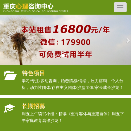
Previous
N
特色项目
学习/专注/多动咨询，婚恋情感/情绪，压力咨询，个人分
析，动力性团体/存在主义团体/沙盘团体/家长成长沙龙！
长期招募
周五上午读书小组：精读《重寻客体与重建自体》周五下
午家庭教育磨课沙龙！