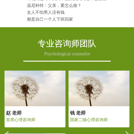
温尼科特：父亲，要怎么做？
女人不怕男人没有钱
都是自己一个人下班回家
专业咨询师团队
Psychological counselor
Previous
Ne
钱 老师
赵 老师
钱
国家二级心理咨询师
首席心理咨询师
国