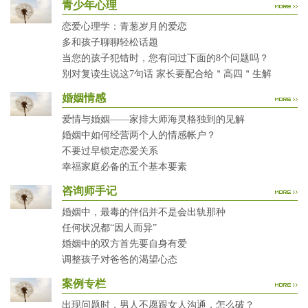
青少年心理
恋爱心理学：青葱岁月的爱恋
多和孩子聊聊轻松话题
当您的孩子犯错时，您有问过下面的8个问题吗？
别对复读生说这7句话 家长要配合给＂高四＂生解
婚姻情感
爱情与婚姻——家排大师海灵格独到的见解
婚姻中如何经营两个人的情感帐户？
不要过早锁定恋爱关系
幸福家庭必备的五个基本要素
咨询师手记
婚姻中，最毒的伴侣并不是会出轨那种
任何状况都“因人而异”
婚姻中的双方首先要自身有爱
调整孩子对爸爸的渴望心态
案例专栏
出现问题时，男人不愿跟女人沟通，怎么破？