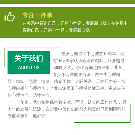
专注一件事
在关系中看到自己，开启心世界，发展新自我！在关系中
看到自己，开启心世界，发展新自我！
重庆心理咨询中心成立10周年，现
关于我们
有16位国家认证心理咨询师，服务超过
ABOUT US
50000人次。心理咨询范围仅限：儿童、
青少年心理健康咨询；留学生心理辅
导；婚姻、恋爱、情绪、情感困扰，人际关系、工作压力等一般
心理问题的心理咨询；企业EAP员工心理援助健工程。不从事任
何心理治疗、药物治疗。
十年来，我们始终保持着专业、严谨、认真的工作作风， 经
十年的发展与沉淀，在行业中所作出的努力和贡献已得到同行的
高度肯定和一致好评。