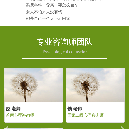
温尼科特：父亲，要怎么做？
女人不怕男人没有钱
都是自己一个人下班回家
专业咨询师团队
Psychological counselor
Previous
Ne
老师
赵 老师
钱 老师
二级心理咨询师
首席心理咨询师
国家二级