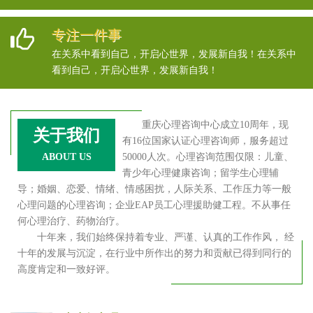
专注一件事
在关系中看到自己，开启心世界，发展新自我！在关系中
看到自己，开启心世界，发展新自我！
重庆心理咨询中心成立10周年，现
关于我们
有16位国家认证心理咨询师，服务超过
ABOUT US
50000人次。心理咨询范围仅限：儿童、
青少年心理健康咨询；留学生心理辅
导；婚姻、恋爱、情绪、情感困扰，人际关系、工作压力等一般
心理问题的心理咨询；企业EAP员工心理援助健工程。不从事任
何心理治疗、药物治疗。
十年来，我们始终保持着专业、严谨、认真的工作作风， 经
十年的发展与沉淀，在行业中所作出的努力和贡献已得到同行的
高度肯定和一致好评。