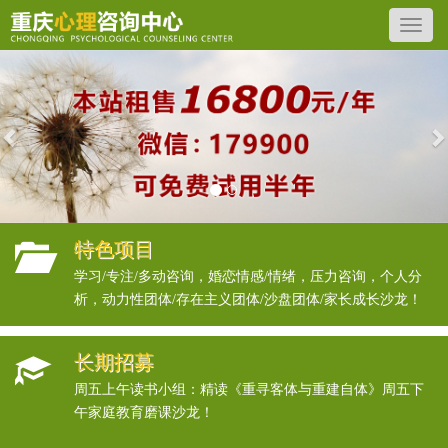
Previous
N
特色项目
学习/专注/多动咨询，婚恋情感/情绪，压力咨询，个人分
析，动力性团体/存在主义团体/沙盘团体/家长成长沙龙！
长期招募
周五上午读书小组：精读《重寻客体与重建自体》周五下
午家庭教育磨课沙龙！