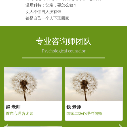
温尼科特：父亲，要怎么做？
女人不怕男人没有钱
都是自己一个人下班回家
专业咨询师团队
Psychological counselor
Previous
Ne
老师
赵 老师
钱 老师
二级心理咨询师
首席心理咨询师
国家二级