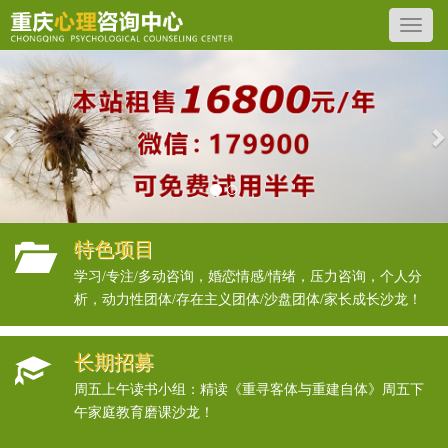
Previous
N
特色项目
学习/专注/多动咨询，婚恋情感/情绪，压力咨询，个人分
析，动力性团体/存在主义团体/沙盘团体/家长成长沙龙！
长期招募
周五上午读书小组：精读《重寻客体与重建自体》周五下
午家庭教育磨课沙龙！