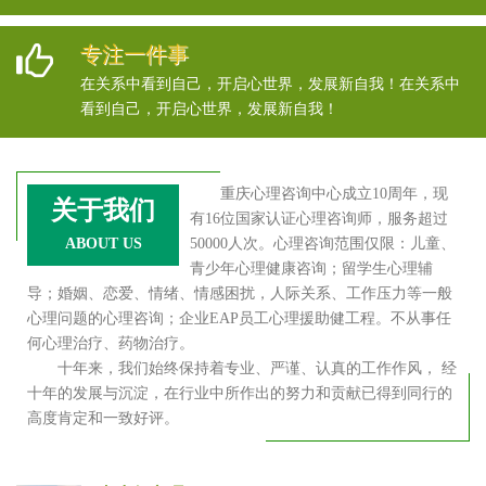
专注一件事
在关系中看到自己，开启心世界，发展新自我！在关系中
看到自己，开启心世界，发展新自我！
重庆心理咨询中心成立10周年，现
关于我们
有16位国家认证心理咨询师，服务超过
ABOUT US
50000人次。心理咨询范围仅限：儿童、
青少年心理健康咨询；留学生心理辅
导；婚姻、恋爱、情绪、情感困扰，人际关系、工作压力等一般
心理问题的心理咨询；企业EAP员工心理援助健工程。不从事任
何心理治疗、药物治疗。
十年来，我们始终保持着专业、严谨、认真的工作作风， 经
十年的发展与沉淀，在行业中所作出的努力和贡献已得到同行的
高度肯定和一致好评。