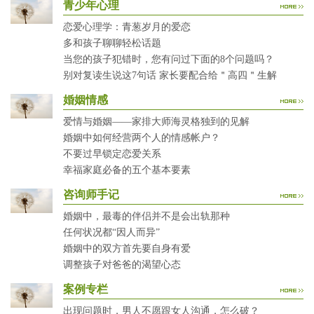
青少年心理
恋爱心理学：青葱岁月的爱恋
多和孩子聊聊轻松话题
当您的孩子犯错时，您有问过下面的8个问题吗？
别对复读生说这7句话 家长要配合给＂高四＂生解
婚姻情感
爱情与婚姻——家排大师海灵格独到的见解
婚姻中如何经营两个人的情感帐户？
不要过早锁定恋爱关系
幸福家庭必备的五个基本要素
咨询师手记
婚姻中，最毒的伴侣并不是会出轨那种
任何状况都“因人而异”
婚姻中的双方首先要自身有爱
调整孩子对爸爸的渴望心态
案例专栏
出现问题时，男人不愿跟女人沟通，怎么破？