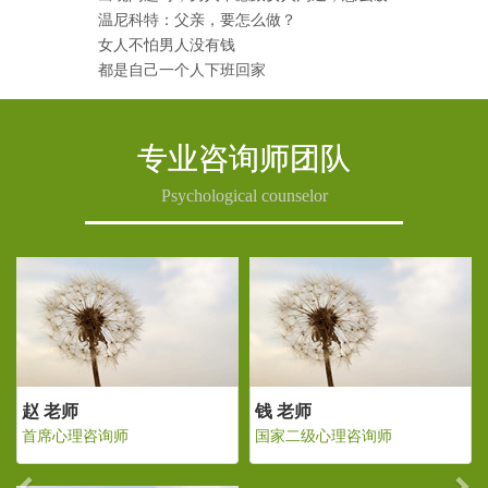
温尼科特：父亲，要怎么做？
女人不怕男人没有钱
都是自己一个人下班回家
专业咨询师团队
Psychological counselor
Previous
Ne
赵 老师
钱 老师
首席心理咨询师
国家二级心理咨询师