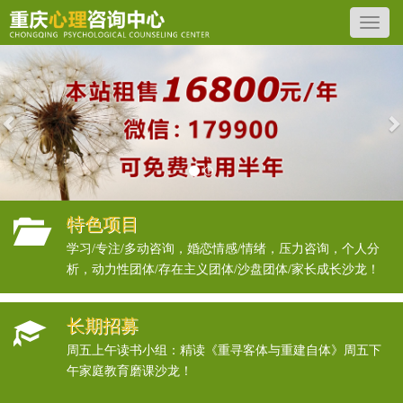
Previous
N
特色项目
学习/专注/多动咨询，婚恋情感/情绪，压力咨询，个人分
析，动力性团体/存在主义团体/沙盘团体/家长成长沙龙！
长期招募
周五上午读书小组：精读《重寻客体与重建自体》周五下
午家庭教育磨课沙龙！