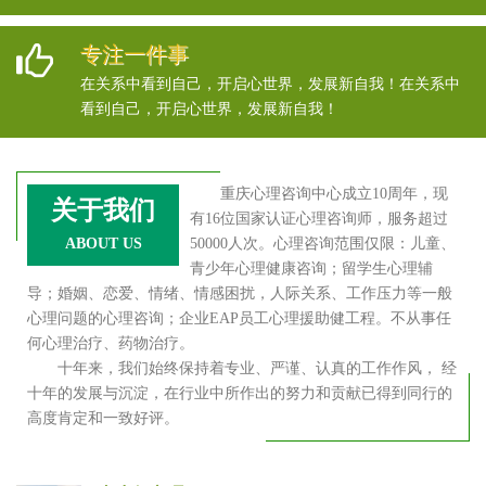
专注一件事
在关系中看到自己，开启心世界，发展新自我！在关系中
看到自己，开启心世界，发展新自我！
重庆心理咨询中心成立10周年，现
关于我们
有16位国家认证心理咨询师，服务超过
ABOUT US
50000人次。心理咨询范围仅限：儿童、
青少年心理健康咨询；留学生心理辅
导；婚姻、恋爱、情绪、情感困扰，人际关系、工作压力等一般
心理问题的心理咨询；企业EAP员工心理援助健工程。不从事任
何心理治疗、药物治疗。
十年来，我们始终保持着专业、严谨、认真的工作作风， 经
十年的发展与沉淀，在行业中所作出的努力和贡献已得到同行的
高度肯定和一致好评。