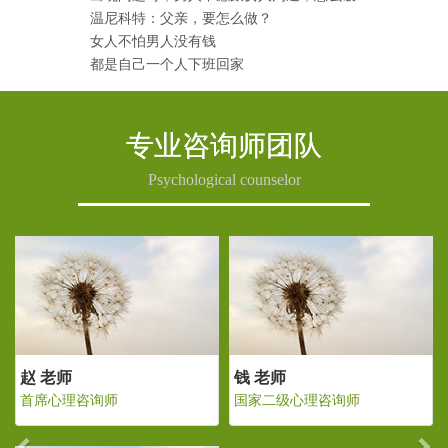
温尼科特：父亲，要怎么做？
女人不怕男人没有钱
都是自己一个人下班回家
专业咨询师团队
Psychological counselor
Previous
Ne
赵 老师
钱 老师
级心理咨询师
首席心理咨询师
国家二级心