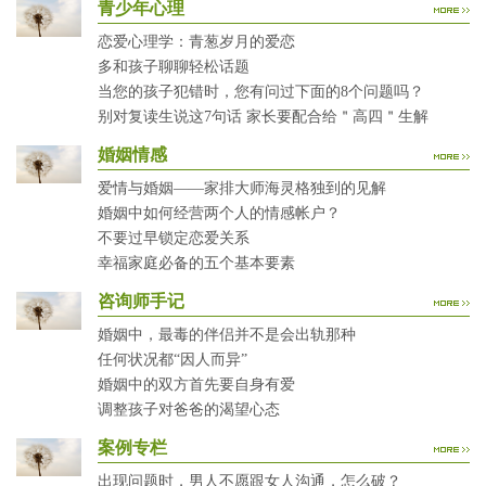
青少年心理
恋爱心理学：青葱岁月的爱恋
多和孩子聊聊轻松话题
当您的孩子犯错时，您有问过下面的8个问题吗？
别对复读生说这7句话 家长要配合给＂高四＂生解
婚姻情感
爱情与婚姻——家排大师海灵格独到的见解
婚姻中如何经营两个人的情感帐户？
不要过早锁定恋爱关系
幸福家庭必备的五个基本要素
咨询师手记
婚姻中，最毒的伴侣并不是会出轨那种
任何状况都“因人而异”
婚姻中的双方首先要自身有爱
调整孩子对爸爸的渴望心态
案例专栏
出现问题时，男人不愿跟女人沟通，怎么破？